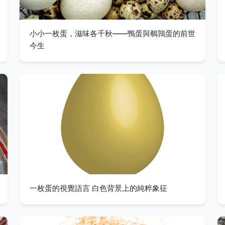
小小一枚蛋，滋味各千秋——鴨蛋與鵪鶉蛋的前世
今生
一枚蛋的視覺語言 白色背景上的純粹象征