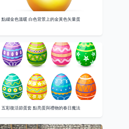
點綴金色溫暖 白色背景上的金黃色矢量蛋
五彩復活節蛋套 點亮蛋與禮物的春日魔法