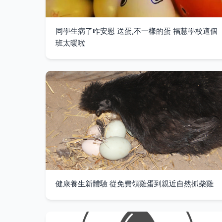
同學生病了咋安慰 送蛋,不一樣的蛋 福慧學校這個
班太暖啦
健康養生新體驗 從免費領雞蛋到親近自然抓柴雞