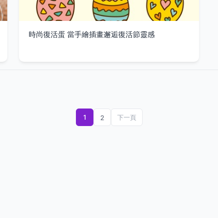
時尚復活蛋 當手繪插畫邂逅復活節靈感
1
2
下一頁