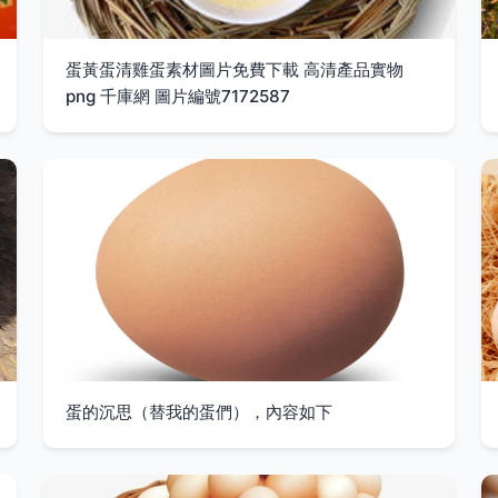
蛋黃蛋清雞蛋素材圖片免費下載 高清產品實物
png 千庫網 圖片編號7172587
蛋的沉思（替我的蛋們），內容如下