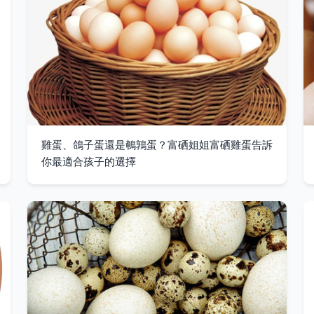
雞蛋、鴿子蛋還是鵪鶉蛋？富硒姐姐富硒雞蛋告訴
你最適合孩子的選擇