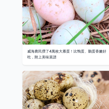
威海農民攢了4萬枚大雁蛋！比鴨蛋、鵝蛋香嫩好
吃，附上美味菜譜