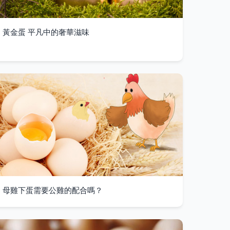
黃金蛋 平凡中的奢華滋味
母雞下蛋需要公雞的配合嗎？